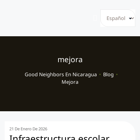
mejora
Good Neighbors En Nicaragua
•
Blog
•
Mejora
21 De Enero De 2026
Infraestructura escolar