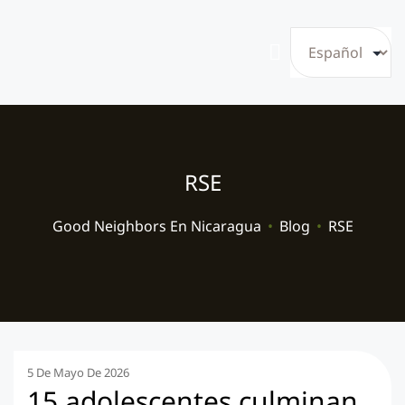
RSE
Good Neighbors En Nicaragua
•
Blog
•
RSE
5 De Mayo De 2026
15 adolescentes culminan