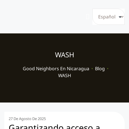
WASH
Good Neighbors En Nicaragua
•
Blog
•
WASH
27 De Agosto De 2025
Garantizando acceso a